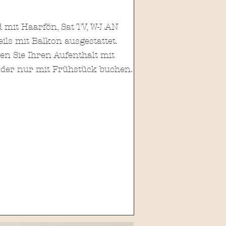
 mit Haarfön, Sat TV, W-LAN
ls mit Balkon ausgestattet.
n Sie Ihren Aufenthalt mit
oder nur mit Frühstück buchen.