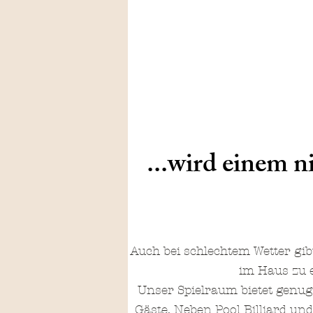
...wird einem n
Auch bei schlechtem Wetter gi
im Haus zu 
Unser Spielraum bietet genug 
Gäste. Neben Pool Billiard und