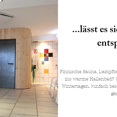
...lässt es
ents
Finnische Sauna, Dampfba
ins warme Hallenbad? G
Wintertagen. Einfach bes
ge