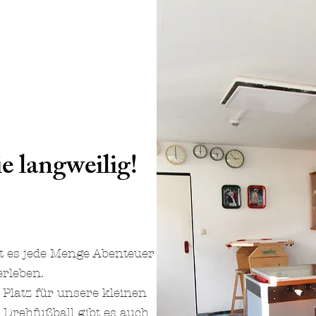
ie langweilig!
bt es jede Menge Abenteuer
erleben.
Platz für unsere kleinen
 Drehfußball gibt es auch