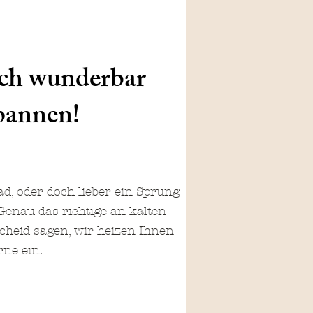
 sich wunderbar
pannen!
d, oder doch lieber ein Sprung
enau das richtige an kalten
cheid sagen, wir heizen Ihnen
rne ein.