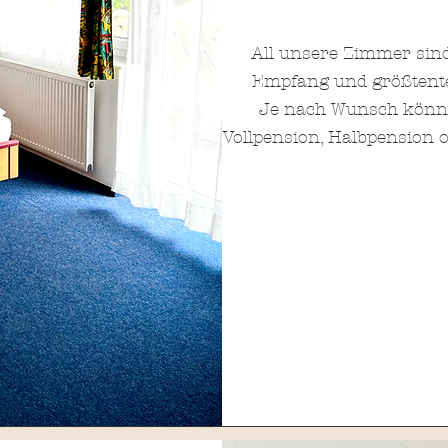
All unsere Zimmer sind
Empfang und größtentei
Je nach Wunsch könne
Vollpension, Halbpension 